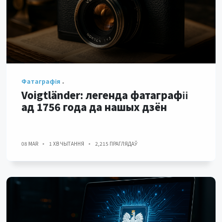
Фатаграфія
Voigtländer: легенда фатаграфіі
ад 1756 года да нашых дзён
08 MAR
1 ХВ ЧЫТАННЯ
2,215 ПРАГЛЯДАЎ