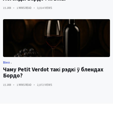
15 JAN
1 MINS READ
3,014 VIEWS
Віно
Чаму Petit Verdot такі рэдкі ў блендах
Бордо?
15 JAN
1 MINS READ
2,872 VIEWS