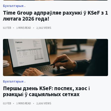
Бухгалтэрыя
Time Group адпраўляе рахункі ў KSeF з 1
лютага 2026 года!
02 FEB
1 MINS READ
2,582 VIEWS
Бухгалтэрыя
Першы дзень KSeF: поспех, хаос і
рэакцыі ў сацыяльных сетках
02 FEB
1 MINS READ
2,606 VIEWS