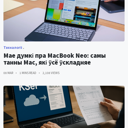
Тэхналогіі
Мае думкі пра MacBook Neo: самы
танны Mac, які ўсё ўскладняе
08 MAR
1 MINS READ
2,108 VIEWS