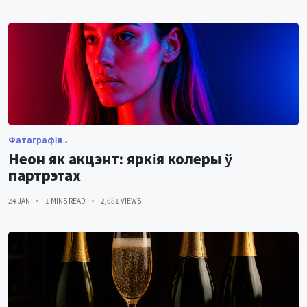
Фатаграфія
Неон як акцэнт: яркія колеры ў
партрэтах
24 JAN
1 MINS READ
2,681 VIEWS