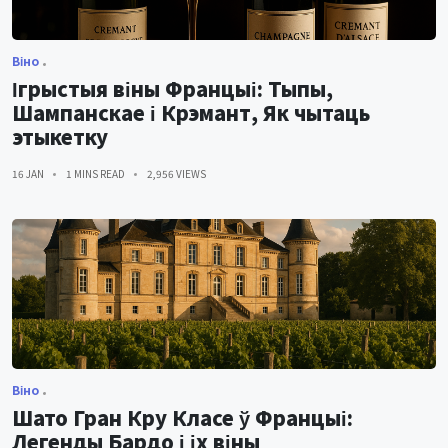
Віно
Ігрыстыя віны Францыі: Тыпы,
Шампанскае і Крэмант, Як чытаць
этыкетку
16 JAN
1 MINS READ
2,956 VIEWS
Віно
Шато Гран Кру Класе ў Францыі:
Легенды Бардо і іх віны