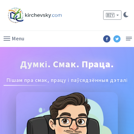
🇧🇾
Menu
Думкі. Смак. Праца.
Пішам пра смак, працу і паўсядзённыя дэталі