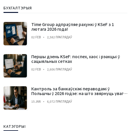
БУХГАЛТЭРЫЯ
Time Group адпраўляе рахункі ў KSeF з 1
лютага 2026 года!
02 FEB
2,582 ПРАГЛЯДАЎ
Першы дзень KSeF: поспех, хаос і рэакцыі ў
сацыяльных сетках
02 FEB
2,606 ПРАГЛЯДАЎ
Кантроль за банкаўскімі пераводамі ў
Польшчы ў 2026 годзе: на што звярнуць увагу і
чаго пазбягаць
15 JAN
6,072 ПРАГЛЯДАЎ
КАТЭГОРЫІ