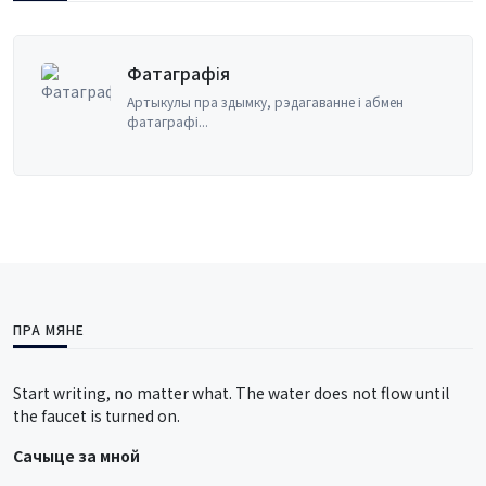
Бухгалтэрыя
Прынцыпы бухгалтарскага ўліку, фінансавы
менеджмен...
ПРА МЯНЕ
Start writing, no matter what. The water does not flow until
the faucet is turned on.
Сачыце за мной