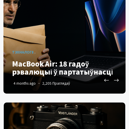
ФАТАГРАФІЯ
ТЭХНАЛОГІІ
Voigtländer для Leica: Чаму я
MacBook Air: 18 гадоў
выбраў аб'ектывы
рэвалюцыі ў партатыўнасці
Voigtländer замест Leica
4 months ago
4 months ago
2,205 Праглядаў
2,254 Праглядаў