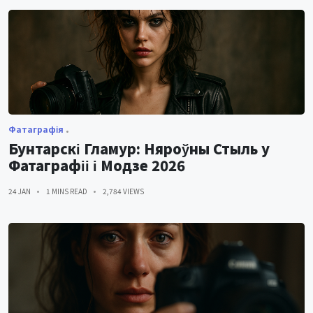
Фатаграфія
Бунтарскі Гламур: Няроўны Стыль у
Фатаграфіі і Модзе 2026
24 JAN
1 MINS READ
2,784 VIEWS