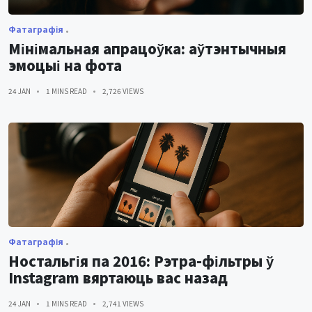
Фатаграфія
Мінімальная апрацоўка: аўтэнтычныя
эмоцыі на фота
24 JAN
1 MINS READ
2,726 VIEWS
Фатаграфія
Ностальгія па 2016: Рэтра-фільтры ў
Instagram вяртаюць вас назад
24 JAN
1 MINS READ
2,741 VIEWS