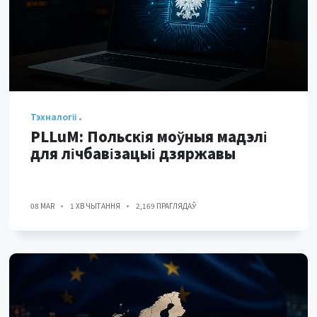
Тэхналогіі
PLLuM: Польскія моўныя мадэлі
для лічбавізацыі дзяржавы
08 MAR
1 ХВ ЧЫТАННЯ
2,169 ПРАГЛЯДАЎ