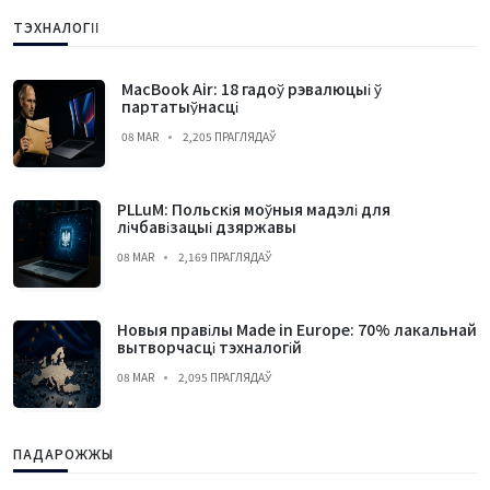
ТЭХНАЛОГІІ
MacBook Air: 18 гадоў рэвалюцыі ў
партатыўнасці
08 MAR
2,205 ПРАГЛЯДАЎ
PLLuM: Польскія моўныя мадэлі для
лічбавізацыі дзяржавы
08 MAR
2,169 ПРАГЛЯДАЎ
Новыя правілы Made in Europe: 70% лакальнай
вытворчасці тэхналогій
08 MAR
2,095 ПРАГЛЯДАЎ
ПАДАРОЖЖЫ