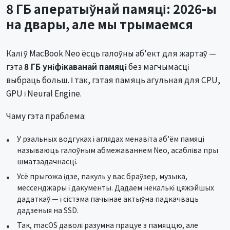
8 ГБ аператыўнай памяці: 2026-ы
на двары, але мы трымаемся
Калі ў MacBook Neo ёсць галоўны аб'ект для жартаў —
гэта
8 ГБ уніфікаванай памяці
без магчымасці
выбраць больш. І так, гэтая памяць агульная для CPU,
GPU і Neural Engine.
Чаму гэта праблема:
У рэальных водгуках і аглядах менавіта аб'ём памяці
называюць галоўным абмежаваннем Neo, асабліва пры
шматзадачнасці.
Усё прыгожа ідзе, пакуль у вас браўзер, музыка,
мессенджары і дакументы. Дадаем некалькі цяжэйшых
дадаткаў — і сістэма пачынае актыўна падкачваць
дадзеныя на SSD.
Так, macOS даволі разумна працуе з памяццю, але