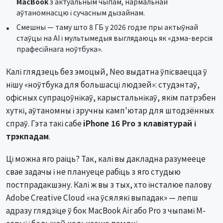
MacBook
з актуальным чыпам, нармальнай
аўтаномнасцю і сучасным дызайнам.
Смешны — таму што 8 ГБ у 2026 годзе пры актыўнай
стаўцы на AI і мультымедыя выглядаюць як «дэма-версія
прафесійнага ноўтбука».
Калі глядзець без эмоцый, Neo выдатна ўпісваецца ў
нішу «ноўтбука для большасці людзей»: студэнтаў,
офісных супрацоўнікаў, карыстальнікаў, якім патрэбен
хуткі, аўтаномны і зручны камп'ютар для штодзённых
спраў. Гэта такі сабе
iPhone 16 Pro з клавіятурай і
трэкпадам
.
Ці можна яго раіць? Так, калі вы дакладна разумееце
свае задачы і не плануеце рабіць з яго студыю
постпрадакшэну. Калі ж вы з тых, хто інсталюе палову
Adobe Creative Cloud «на ўсялякі выпадак» — лепш
адразу глядзіце ў бок MacBook Air або Pro з чыпамі M-
серыі і большай колькасцю памяці.