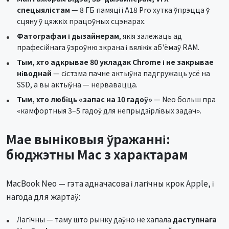
спецыялістам
— 8 ГБ памяці і A18 Pro хутка ўпрэцца ў
сцяну ў цяжкіх працоўных сцэнарах.
Фатографам і дызайнерам
, якія залежаць ад
прафесійнага ўзроўню экрана і вялікіх аб'ёмаў RAM.
Тым, хто адкрывае 80 укладак Chrome і не закрывае
ніводнай
— сістэма пачне актыўна падгружаць усё на
SSD, а вы актыўна — нервавацца.
Тым, хто любіць «запас на 10 гадоў»
— Neo больш пра
«камфортныя 3–5 гадоў для непрыдзірлівых задач».
Мае выніковыя ўражанні:
бюджэтны Mac з характарам
MacBook Neo — гэта адначасова і лагічны крок Apple, і
нагода для жартаў:
Лагічны — таму што рынку даўно не хапала
даступнага