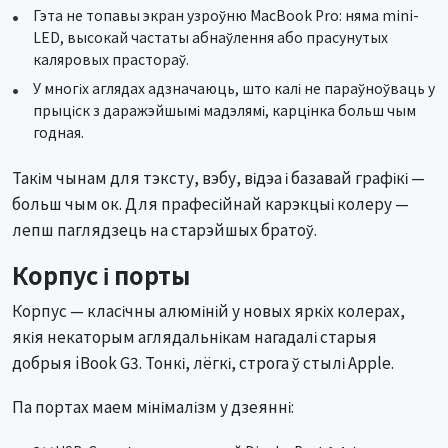
Гэта не топавы экран узроўню MacBook Pro: няма mini-
LED, высокай частаты абнаўлення або прасунутых
каляровых прастораў.
У многіх аглядах адзначаюць, што калі не параўноўваць у
прыціск з даражэйшымі мадэлямі, карцінка больш чым
годная.
Такім чынам для тэксту, вэбу, відэа і базавай графікі —
больш чым ок. Для прафесійнай карэкцыі колеру —
лепш паглядзець на старэйшых братоў.
Корпус і порты
Корпус — класічны алюміній у новых яркіх колерах,
якія некаторым аглядальнікам нагадалі старыя
добрыя iBook G3. Тонкі, лёгкі, строга ў стылі Apple.
Па портах маем мінімалізм у дзеянні: