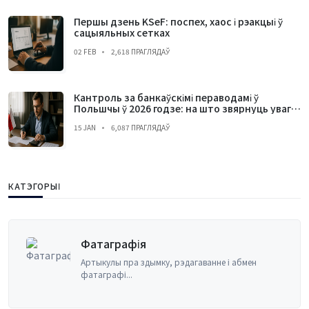
Першы дзень KSeF: поспех, хаос і рэакцыі ў
сацыяльных сетках
02 FEB
2,618 ПРАГЛЯДАЎ
Кантроль за банкаўскімі пераводамі ў
Польшчы ў 2026 годзе: на што звярнуць увагу і
чаго пазбягаць
15 JAN
6,087 ПРАГЛЯДАЎ
КАТЭГОРЫІ
Бухгалтэрыя
Прынцыпы бухгалтарскага ўліку, фінансав
менеджмен...