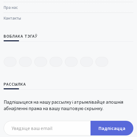
Пра нас
Кантакты
ВОБЛАКА ТЭГАЎ
РАССЫЛКА
Падпішыцеся на нашу рассылку і атрымлівайце апошнія
абнаўленні прама на вашу паштовую скрынку.
Падпісацца