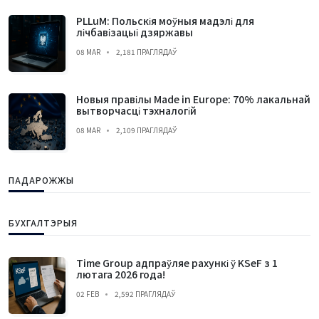
PLLuM: Польскія моўныя мадэлі для
лічбавізацыі дзяржавы
08 MAR
2,181 ПРАГЛЯДАЎ
Новыя правілы Made in Europe: 70% лакальнай
вытворчасці тэхналогій
08 MAR
2,109 ПРАГЛЯДАЎ
ПАДАРОЖЖЫ
БУХГАЛТЭРЫЯ
Time Group адпраўляе рахункі ў KSeF з 1
лютага 2026 года!
02 FEB
2,592 ПРАГЛЯДАЎ