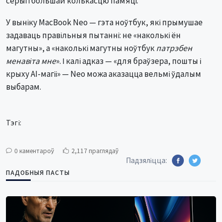
У выніку MacBook Neo — гэта ноўтбук, які прымушае
задаваць правільныя пытанні: не «наколькі ён
магутны», а «наколькі магутны ноўтбук
патрэбен
менавіта мне
». І калі адказ — «для браўзера, пошты і
крыху AI-магіі» — Neo можа аказацца вельмі ўдалым
выбарам.
Тэгі:
0 каментароў
2,117 праглядаў
Падзяліцца:
ПАДОБНЫЯ ПАСТЫ