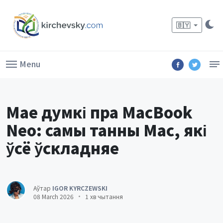
🇧🇾
Menu
Мае думкі пра MacBook
Neo: самы танны Mac, які
ўсё ўскладняе
Аўтар
IGOR KYRCZEWSKI
08 March 2026
1 хв чытання