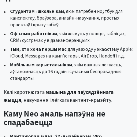
Студэнтам і школьнікам
, якім патрэбен ноўтбук для
канспектаў, браўзера, анлайн-навучання, простых
праектаў і крыху забаў.
Офісным работнікам
, якія жывуць у пошце, табліцах,
CRM і сустрэчах у відэаканферэнцыях.
Тым, хто хоча першы Mac
для ўваходу ў экасістэму Apple:
iCloud, Messages на камп'ютары, AirDrop, Handoff і г.д.
Мабільным карыстальнікам
, якім важныя лёгкасць,
аўтаномнасць да 16 гадзін і сучасныя бесправадныя
стандарты.
Калі каротка: гэта
машына для паўсядзённага
жыцця
, навучання і лёгкага кантэнт-крыэйту.
Каму Neo амаль напэўна не
спадабаецца
Мантажорам відэа, 3D-дызайнерам, VFX-