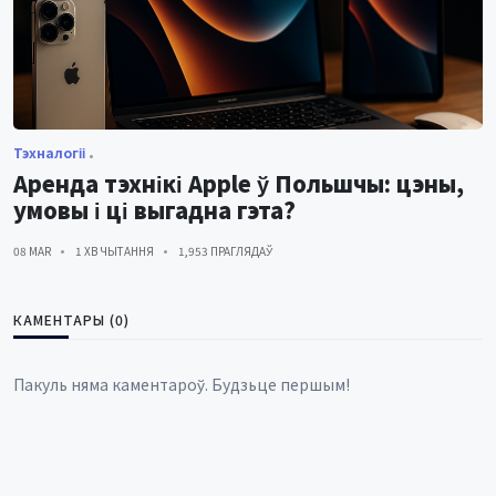
Тэхналогіі
Аренда тэхнікі Apple ў Польшчы: цэны,
умовы і ці выгадна гэта?
08 MAR
1 ХВ ЧЫТАННЯ
1,953 ПРАГЛЯДАЎ
КАМЕНТАРЫ (0)
Пакуль няма каментароў. Будзьце першым!