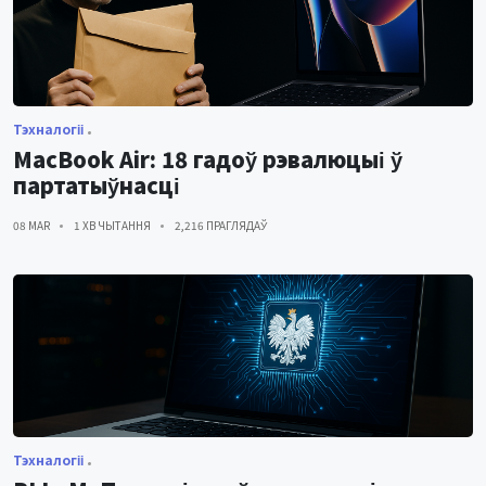
Тэхналогіі
MacBook Air: 18 гадоў рэвалюцыі ў
партатыўнасці
08 MAR
1 ХВ ЧЫТАННЯ
2,216 ПРАГЛЯДАЎ
Тэхналогіі