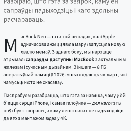
Разбіраю, што гэта за звярок, каму ён
сапраўды падыходзіць і каго здольны
расчараваць.
M
acBook Neo — гэта той выпадак, калі Apple
адначасова ажыццявіла мару і запусціла новую
хвалю мемаў. З аднаго боку, мы нарэшце
атрымалі
сапраўды даступны MacBook
з актуальным
жалезам і сучасным дызайнам. З іншага — 8 ГБ
аператыўнай памяці ў 2026-м выглядаюць як жарт, які
чамусьці ніхто не скасаваў.
Паспрабуем разабрацца, што гэта за навінка, чаму ў ёй
б'ецца сэрца iPhone, і самае галоўнае —
для каго
гэты
ноўтбук створаны, а каму лепш нават не падыходзіць
да яго з мантажом відэа ў 4K.