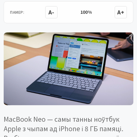
A-
A+
100%
ПАМЕР:
MacBook Neo — самы танны ноўтбук
Apple з чыпам ад iPhone і 8 ГБ памяці.