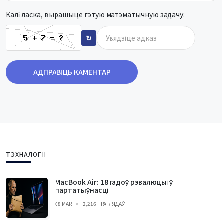
Калі ласка, вырашыце гэтую матэматычную задачу:
↻
АДПРАВІЦЬ КАМЕНТАР
ТЭХНАЛОГІІ
MacBook Air: 18 гадоў рэвалюцыі ў
партатыўнасці
08 MAR
2,216 ПРАГЛЯДАЎ