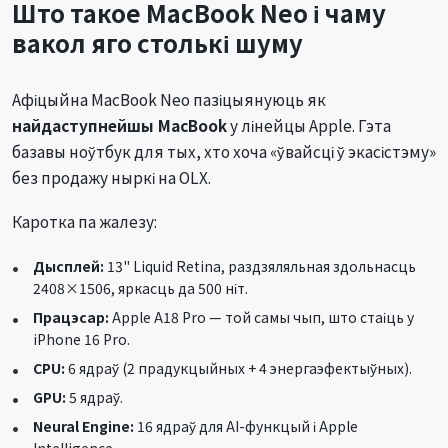
Што такое MacBook Neo і чаму
вакол яго столькі шуму
Афіцыйна MacBook Neo пазіцыянуюць як
найдаступнейшы MacBook
у лінейцы Apple. Гэта
базавы ноўтбук для тых, хто хоча «ўвайсці ў экасістэму»
без продажу ныркі на OLX.
Каротка па жалезу:
Дысплей:
13" Liquid Retina, раздзяляльная здольнасць
2408×1506, яркасць да 500 ніт.
Працэсар:
Apple A18 Pro — той самы чып, што стаіць у
iPhone 16 Pro.
CPU:
6 ядраў (2 прадукцыйных + 4 энергаэфектыўных).
GPU:
5 ядраў.
Neural Engine:
16 ядраў для AI-функцый і Apple