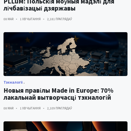
PLLuM: Польскія моўныя мадэлі для
лічбавізацыі дзяржавы
08 MAR
1 ХВ ЧЫТАННЯ
2,181 ПРАГЛЯДАЎ
Тэхналогіі
Новыя правілы Made in Europe: 70%
лакальнай вытворчасці тэхналогій
08 MAR
1 ХВ ЧЫТАННЯ
2,109 ПРАГЛЯДАЎ