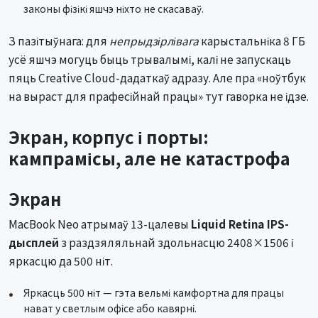
законы фізікі яшчэ ніхто не скасаваў.
З пазітыўнага: для
непрыдзірлівага
карыстальніка 8 ГБ
усё яшчэ могуць быць трывалымі, калі не запускаць
пяць Creative Cloud-дадаткаў адразу. Але пра «ноўтбук
на выраст для прафесійнай працы» тут гаворка не ідзе.
Экран, корпус і порты:
кампрамісы, але не катастрофа
Экран
MacBook Neo атрымаў 13-цалевы
Liquid Retina IPS-
дысплей
з раздзяляльнай здольнасцю 2408×1506 і
яркасцю да 500 ніт.
Яркасць 500 ніт — гэта вельмі камфортна для працы
нават у светлым офісе або кавярні.