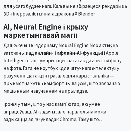
для ўсяго будзённага. Калі вы не збіраецеся рэндэрыць
3D-гіперрэалістычнага дракона ў Blender.
AI, Neural Engine і крыху
маркетынгавай магіі
Дзякуючы 16-ядернаму Neural Engine Neo актыўна
заточаны пад
анлайн- і афлайн-AI-функцыі
і Apple
Intelligence: ад сумарызацыі нататак да ачысткі фону
на фота. Гэта не ноўтбук «для штучнага інтэлекту» ў
разуменні дата-цэнтра, але для карыстальніка —
прыкметна хуткі і камфортны ва ўсім, што звязана з
машынным навучаннем на прыладзе.
Іронія ў тым, што ў нас камп'ютар, які ўмее
апрацоўваць AI-задачы, але паралельна можа
задыхацца ад 40 укладак Chrome. Таму што…