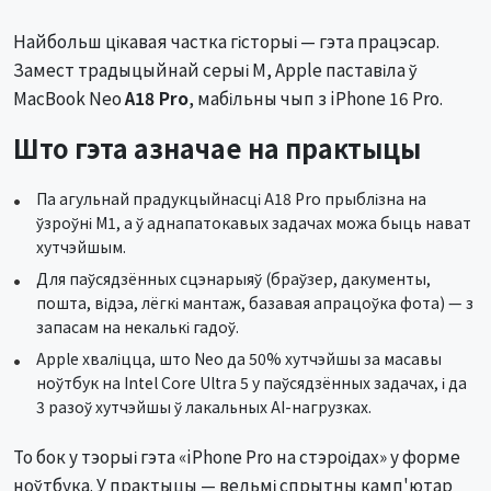
Найбольш цікавая частка гісторыі — гэта працэсар.
Замест традыцыйнай серыі M, Apple паставіла ў
MacBook Neo
A18 Pro
, мабільны чып з iPhone 16 Pro.
Што гэта азначае на практыцы
Па агульнай прадукцыйнасці A18 Pro прыблізна на
ўзроўні M1, а ў аднапатокавых задачах можа быць нават
хутчэйшым.
Для паўсядзённых сцэнарыяў (браўзер, дакументы,
пошта, відэа, лёгкі мантаж, базавая апрацоўка фота) — з
запасам на некалькі гадоў.
Apple хваліцца, што Neo да 50% хутчэйшы за масавы
ноўтбук на Intel Core Ultra 5 у паўсядзённых задачах, і да
3 разоў хутчэйшы ў лакальных AI-нагрузках.
То бок у тэорыі гэта «iPhone Pro на стэроідах» у форме
ноўтбука. У практыцы — вельмі спрытны камп'ютар