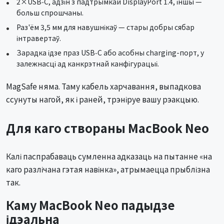
2×USB‑C, адзін з падтрымкай DisplayPort 1.4, іншы —
больш спрошчаны.
Раз'ём 3,5 мм для навушнікаў — стары добры сябар
інтравертаў.
Зарадка ідзе праз USB‑C або асобны charging-порт, у
залежнасці ад канкрэтнай канфігурацыі.
MagSafe няма. Таму кабель харчавання, выпадкова
ссунуты нагой, як і раней, трэніруе вашу рэакцыю.
Для каго створаны MacBook Neo
Калі паспрабаваць сумленна адказаць на пытанне «на
каго разлічана гэтая навінка», атрымаецца прыблізна
так.
Каму MacBook Neo падыдзе
ідэальна