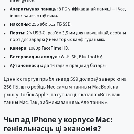
Intelligence.
Аператыўная памяць:
8 ГБ уніфікаванай памяці — і ўсё,
іншых варыянтаў няма.
Накопнік:
256 або 512 ГБ SSD.
Порты:
2×USB‑C, раз'ём 3,5 мм для навушнікаў, асобны
порт для зарадкі ў некаторых канфігурацыях.
Камера:
1080p FaceTime HD.
Бесправадныя модулі:
Wi‑Fi 6E, Bluetooth 6.
Аўтаномнасць:
да 16 гадзін працы ад батарэі.
Цэннік стартуе прыблізна ад 599 долараў за версію на
256 ГБ, што робіць Neo самым танным MacBook на
рынку. То бок Apple, па сутнасці, сказала: «Вось ваш
танны Mac. Так, з абмежаваннямі. Але танны».
Чып ад iPhone у корпусе Mac:
геніяльнасць ці эканомія?