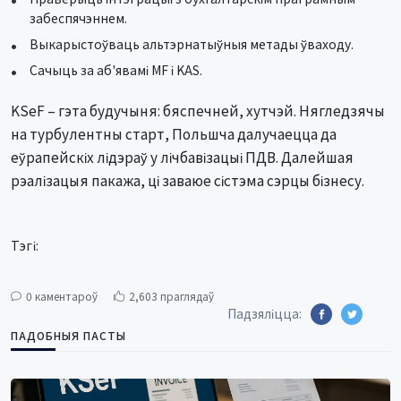
забеспячэннем.
Выкарыстоўваць альтэрнатыўныя метады ўваходу.
Сачыць за аб'явамі MF і KAS.
KSeF – гэта будучыня: бяспечней, хутчэй. Нягледзячы
на турбулентны старт, Польшча далучаецца да
еўрапейскіх лідэраў у лічбавізацыі ПДВ. Далейшая
рэалізацыя пакажа, ці заваюе сістэма сэрцы бізнесу.
Тэгі:
0 каментароў
2,603 праглядаў
Падзяліцца:
ПАДОБНЫЯ ПАСТЫ