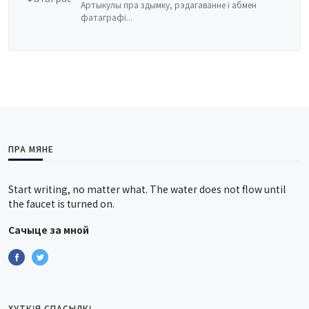
і абмен
Прынцыпы бухгалтарскага ўліку, 
менеджмен...
ПРА МЯНЕ
Start writing, no matter what. The water does not flow until
the faucet is turned on.
Сачыце за мной
ХУТКІЯ СПАСЫЛКІ