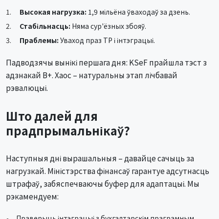
Высокая нагрузка:
1,9 мільёна ўваходаў за дзень.
Стабільнасць:
Няма сур'ёзных збояў.
Праблемы:
Уваход праз TP і інтэграцыі.
Падводзячы вынікі першага дня: KSeF прайшла тэст з
адзнакай B+. Хаос – натуральны этап лічбавай
рэвалюцыі.
Што далей для
прадпрымальнікаў?
Наступныя дні вырашальныя – давайце сачыць за
нагрузкай. Міністэрства фінансаў гарантуе адсутнасць
штрафаў, забяспечваючы буфер для адаптацыі. Мы
рэкамендуем:
Праверыць інтэграцыі з бухгалтарскім праграмным