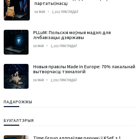
партатыўнасці
08 MAR
2,202 ПРАГЛЯДАЎ
PLLuM: Польскія моўныя мадэлі для
лічбавізацыі дзяржавы
08 MAR
2,165 ПРАГЛЯДАЎ
Новыя правілы Made in Europe: 70% лакальнай
вытворчасці тэхналогій
08 MAR
2,092 ПРАГЛЯДАЎ
ПАДАРОЖЖЫ
БУХГАЛТЭРЫЯ
Time Group адпраўляе рахункі ў KSeF з 1