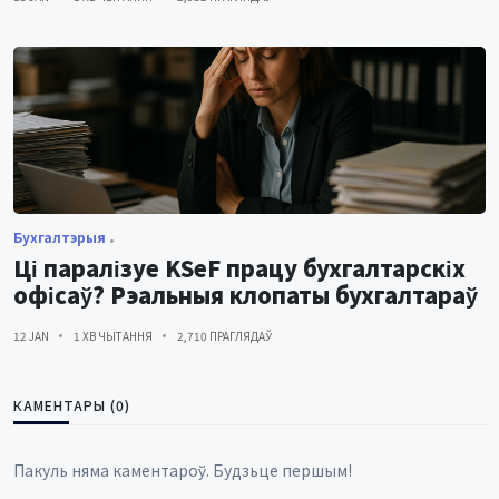
Бухгалтэрыя
Ці паралізуе KSeF працу бухгалтарскіх
офісаў? Рэальныя клопаты бухгалтараў
12 JAN
1 ХВ ЧЫТАННЯ
2,710 ПРАГЛЯДАЎ
КАМЕНТАРЫ (0)
Пакуль няма каментароў. Будзьце першым!