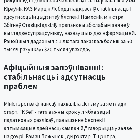
рахункаў
, і 1,9 мільёна чалавек аўтэнтыфікаваліся ў ёй.
Кіраўнік KAS Марцін Лобода падкрэсліў стабільнасць і
адсутнасць інцыдэнтаў бяспекі. Намеснік міністра
Збігнеў Ставіцкі адхіліў прапановы аб слабым звяне ў
выглядзе супрацоўнікаў, назваўшы іх дэзінфармацыяй.
Ранейшыя дадзеныя з 1 лютага паказвалі больш за 50
тысяч рахункаў і 320 тысяч уваходаў.
Афіцыйныя запэўніванні:
стабільнасць і адсутнасць
праблем
Міністэрства фінансаў пахваліла сістэму за яе гладкі
старт. "KSeF - гэта важны крок у лічбавізацыі
падатковых разлікаў, павышэнне бяспекі і
аптымізацыя дзейнасці кампаній," гаворыцца ў заяве
на gov.pl. Раман Ложынскі, дырэктар ІТ-цэнтра,