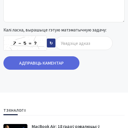
Калі ласка, вырашыце гэтую матэматычную задачу:
↻
АДПРАВІЦЬ КАМЕНТАР
ТЭХНАЛОГІІ
MacBook Air: 18 гадоў рэвалюцыі ў