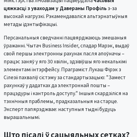
цяжкасці з уваходам у Давераны Профіль
з-за
высокай нагрузкі. Рэкамендаваліся альтэрнатыўныя
метады ідэнтыфікацыі.
Персанальныя сведчанні пацвярджаюць змешаныя
ўражанні. Чытач Business Insider, спадар Марэк, выдаў
свой першы электронны рахунак пасля апоўначы –
працэс заняў у яго 30 хвілін, здзівіўшы яго некалькімі
элементамі інтэрфейсу. Праграміст Лукаш Фірэк з
Сілезіі пахваліў сістэму за стандартызацыю: "Замест
рахункаў у дадатках да электроннай пошты –
працэдуры і кантроль доступу." Іншыя скардзіліся на
тэхнічныя праблемы, прадказальныя на старце.
Эксперт папярэджвае: наступныя тыдні будуць
вырашальнымі.
Што пісалі ў сацыяльных сетках?