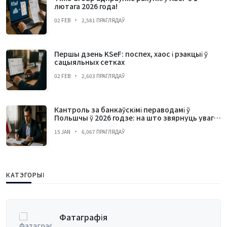
лютага 2026 года!
02 FEB
2,581 ПРАГЛЯДАЎ
Першы дзень KSeF: поспех, хаос і рэакцыі ў
сацыяльных сетках
02 FEB
2,603 ПРАГЛЯДАЎ
Кантроль за банкаўскімі пераводамі ў
Польшчы ў 2026 годзе: на што звярнуць увагу і
чаго пазбягаць
15 JAN
6,067 ПРАГЛЯДАЎ
КАТЭГОРЫІ
Бухгалтэрыя