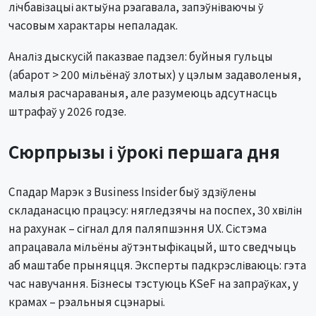
лічбавізацыі актыўна рэагавала, запэўніваючы ў
часовым характары непаладак.
Аналіз дыскусій паказвае падзел: буйныя гульцы
(абарот > 200 мільёнаў злотых) у цэлым задаволеныя,
малыя расчараваныя, але разумеюць адсутнасць
штрафаў у 2026 годзе.
Сюрпрызы і ўрокі першага дня
Спадар Марэк з Business Insider быў здзіўлены
складанасцю працэсу: нягледзячы на поспех, 30 хвілін
на рахунак – сігнал для паляпшэння UX. Сістэма
апрацавала мільёны аўтэнтыфікацый, што сведчыць
аб маштабе прыняцця. Эксперты падкрэсліваюць: гэта
час навучання. Бізнесы тэстуюць KSeF на запраўках, у
крамах – рэальныя сцэнарыі.