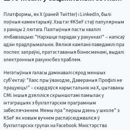
Платформы, як X (раней Twitter) і LinkedIn, былі
поўныя каментарыяў. Хэштэг #KSeF стаў папулярным
з раніцы 2 лютага. Пазітыўныя пасты хвалілі
лічбавізацыю: "Нарэшце парадак у рахунках!" – напісаў
адзін прадпрымальнік. Вялікія кампаніі паведамілі пра
поспех: запраўкі, пратэставаныя бізнесменамі, выдалі
электронныя рахункі без праблем.
Негатыўныя галасы дамінавалі сярод меншых
суб'ектаў: "Хаос пры ўваходзе, Давераныя Профілі не
працуюць!" – скардзіўся карыстальнік на X, цытаваны
СМІ. Іншыя дзяліліся скрыншотамі памылак у
інтэграцыях з бухгалтарскім праграмным
забеспячэннем. Мемы пра "першы дзень у школе" з
KSeF як новым вучнем распаўсюджваліся ў
бухгалтарскіх групах на Facebook. Міністэрства