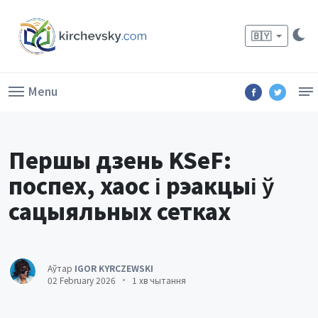
🇧🇾
Menu
Першы дзень KSeF:
поспех, хаос і рэакцыі ў
сацыяльных сетках
Аўтар
IGOR KYRCZEWSKI
02 February 2026
1 хв чытання