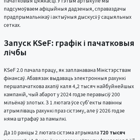
пачатковыя цяжкасці. У гэтым артыкуле мы
падсумоўваем афіцыйныя дадзеныя, справаздачы
прадпрымальнікаў і актыўныя дыскусіі ў сацыяльных
сетках.
Запуск KSeF: графік і пачатковыя
лічбы
KSeF 2.0 пачала працу, як запланавана Міністэрствам
фінансаў. Абавязак выдаваць электронныя рахункі
першапачаткова ахапіў каля 4,2 тысяч найбуйнейшых
кампаній, чый абарот у 2024 годзе перавысіў 200
мільёнаў злотых. З 1 лютага ўсе суб'екты павінны
атрымліваць рахункі праз сістэму, але ў 2026 годзе
няма штрафаў за памылкі.
Да 10 раніцы 2 лютага сістэма атрымала
720 тысяч