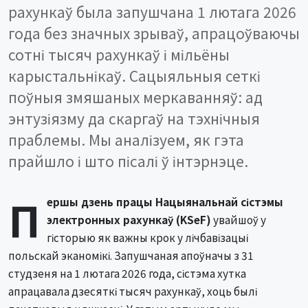
рахункаў была запушчана 1 лютага 2026
года без значных зрываў, апрацоўваючы
сотні тысяч рахункаў і мільёны
карыстальнікаў. Сацыяльныя сеткі
поўныя змяшаных меркаванняў: ад
энтузіязму да скаргаў на тэхнічныя
праблемы. Мы аналізуем, як гэта
прайшло і што пісалі ў інтэрнэце.
П
ершы дзень працы Нацыянальнай сістэмы
электронных рахункаў (KSeF)
увайшоў у
гісторыю як важны крок у лічбавізацыі
польскай эканомікі. Запушчаная апоўначы з 31
студзеня на 1 лютага 2026 года, сістэма хутка
апрацавала дзесяткі тысяч рахункаў, хоць былі