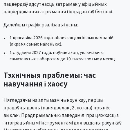
пацвердзіў адсутнасць затрымак у афіцыйных
пацверджаннях атрымання і інцыдэнтаў бяспекі.
Далейшы графік рэалізацыі ясны:
1 красавіка 2026 года: абавязак для іншых кампаній
(акрамя самых маленькіх).
1 студзеня 2027 года: поўнае ахоп, уключаючы
самазанятых з абаротам да 10 тысяч злотых у месяц.
Тэхнічныя праблемы: час
навучання і хаосу
Нягледзячы на аптымізм чыноўнікаў, першы
працоўны дзень (панядзелак, 2 лютага) прынёс
выклікі. Прадпрымальнікі паведамілі пра цяжкасці з
інтэграцыйнымі інструментамі для выдачы рахункаў.
Міністэрства лічбавізацыі пацвердзіла
часовыя