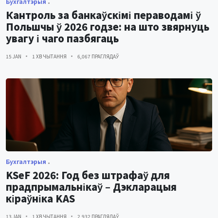
Бухгалтэрыя
Кантроль за банкаўскімі пераводамі ў
Польшчы ў 2026 годзе: на што звярнуць
увагу і чаго пазбягаць
15 JAN
1 ХВ ЧЫТАННЯ
6,067 ПРАГЛЯДАЎ
Бухгалтэрыя
KSeF 2026: Год без штрафаў для
прадпрымальнікаў – Дэкларацыя
кіраўніка KAS
13 JAN
1 ХВ ЧЫТАННЯ
2,932 ПРАГЛЯДАЎ