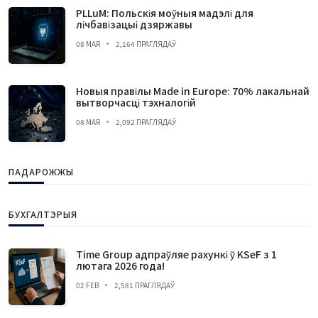
PLLuM: Польскія моўныя мадэлі для
лічбавізацыі дзяржавы
08 MAR
2,164 ПРАГЛЯДАЎ
Новыя правілы Made in Europe: 70% лакальнай
вытворчасці тэхналогій
08 MAR
2,092 ПРАГЛЯДАЎ
ПАДАРОЖЖЫ
БУХГАЛТЭРЫЯ
Time Group адпраўляе рахункі ў KSeF з 1
лютага 2026 года!
02 FEB
2,581 ПРАГЛЯДАЎ