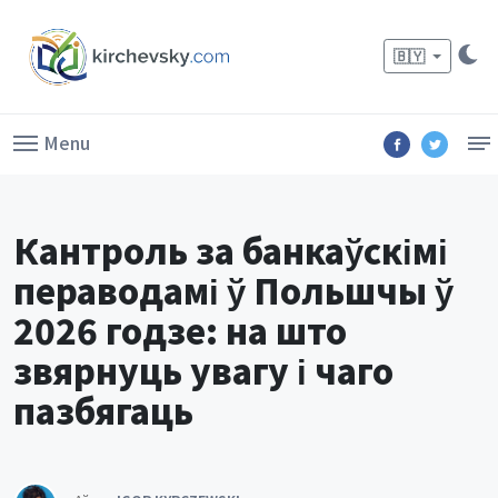
🇧🇾
Menu
Кантроль за банкаўскімі
пераводамі ў Польшчы ў
2026 годзе: на што
звярнуць увагу і чаго
пазбягаць