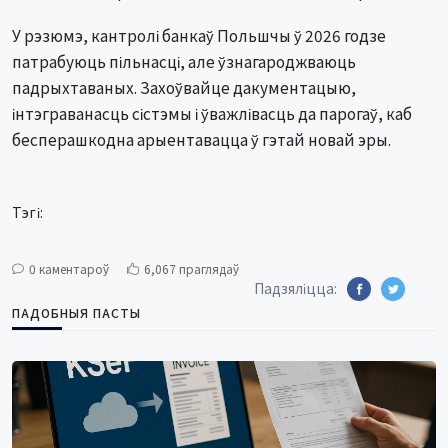
У рэзюмэ, кантролі банкаў Польшчы ў 2026 годзе
патрабуюць пільнасці, але ўзнагароджваюць
падрыхтаваных. Захоўвайце дакументацыю,
інтэграванасць сістэмы і ўважлівасць да парогаў, каб
бесперашкодна арыентавацца ў гэтай новай эры.
Тэгі:
0 каментароў
6,067 праглядаў
Падзяліцца:
ПАДОБНЫЯ ПАСТЫ