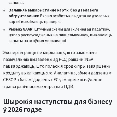
санкцыі.
Залішняе выкарыстанне карткі без дзелавога
абгрунтавання:
Вялікія асабістыя выдаткі на дзелавыя
карткі выклікаюць праверкі.
Рызыкі GAAR:
Штучныя схемы для ўхілення ад падаткаў,
цяпер распаўсюджаныя на плацельшчыкаў, выклікаюць
запыты на ахоўныя меркаванні.
Эксперты раяць не меркаваць, што замежныя
пазычальнікі вызвалены ад PCC; рашэнні NSA
пацвярджаюць, што польскія сродкі пры завяршэнні
крэдыту выклікаюць яго. Аналагічна, абмен дадзенымі
CESOP з базамі дадзеных ЕС узмацняе выяўленне
трансгранічнага махлярства з ПДВ.
Шырокія наступствы для бізнесу
ў 2026 годзе