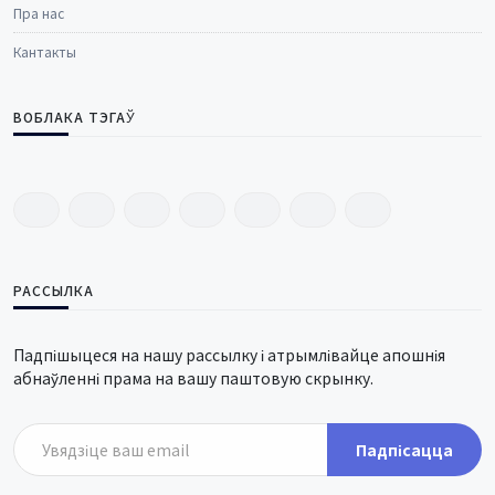
Пра нас
Кантакты
ВОБЛАКА ТЭГАЎ
РАССЫЛКА
Падпішыцеся на нашу рассылку і атрымлівайце апошнія
абнаўленні прама на вашу паштовую скрынку.
Падпісацца