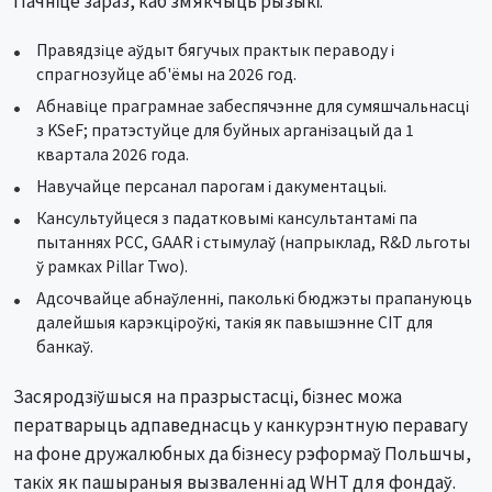
Пачніце зараз, каб змякчыць рызыкі:
Правядзіце аўдыт бягучых практык пераводу і
спрагнозуйце аб'ёмы на 2026 год.
Абнавіце праграмнае забеспячэнне для сумяшчальнасці
з KSeF; пратэстуйце для буйных арганізацый да 1
квартала 2026 года.
Навучайце персанал парогам і дакументацыі.
Кансультуйцеся з падатковымі кансультантамі па
пытаннях PCC, GAAR і стымулаў (напрыклад, R&D льготы
ў рамках Pillar Two).
Адсочвайце абнаўленні, паколькі бюджэты прапануюць
далейшыя карэкціроўкі, такія як павышэнне CIT для
банкаў.
Засяродзіўшыся на празрыстасці, бізнес можа
ператварыць адпаведнасць у канкурэнтную перавагу
на фоне дружалюбных да бізнесу рэформаў Польшчы,
такіх як пашыраныя вызваленні ад WHT для фондаў.