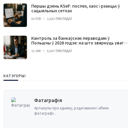
Першы дзень KSeF: поспех, хаос і рэакцыі ў
сацыяльных сетках
02 FEB
2,602 ПРАГЛЯДАЎ
Кантроль за банкаўскімі пераводамі ў
Польшчы ў 2026 годзе: на што звярнуць увагу і
чаго пазбягаць
15 JAN
6,067 ПРАГЛЯДАЎ
КАТЭГОРЫІ
Бухгалтэры
ымку, рэдагаванне і абмен
Прынцыпы бухга
менеджмен...