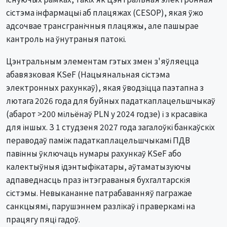
сістэма інфармацыі аб плацяжах (CESOP), якая ўжо
адсочвае трансгранічныя плацяжы, але пашырае
кантроль на ўнутраныя патокі.
Цэнтральным элементам гэтых змен з'яўляецца
абавязковая KSeF (Нацыянальная сістэма
электронных рахункаў), якая ўводзіцца паэтапна з
лютага 2026 года для буйных падаткаплацельшчыкаў
(абарот >200 мільёнаў PLN у 2024 годзе) і з красавіка
для іншых. З 1 студзеня 2027 года загалоўкі банкаўскіх
пераводаў паміж падаткаплацельшчыкамі ПДВ
павінны ўключаць нумары рахункаў KSeF або
калектыўныя ідэнтыфікатары, аўтаматызуючы
адпаведнасць праз інтэграваныя бухгалтарскія
сістэмы. Невыкананне патрабаванняў пагражае
санкцыямі, парушэннем разлікаў і праверкамі на
працягу пяці гадоў.