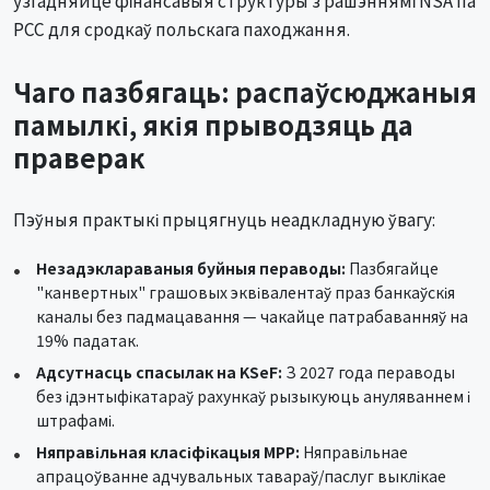
PCC для сродкаў польскага паходжання.
Чаго пазбягаць: распаўсюджаныя
памылкі, якія прыводзяць да
праверак
Пэўныя практыкі прыцягнуць неадкладную ўвагу:
Незадэклараваныя буйныя пераводы:
Пазбягайце
"канвертных" грашовых эквівалентаў праз банкаўскія
каналы без падмацавання — чакайце патрабаванняў на
19% падатак.
Адсутнасць спасылак на KSeF:
З 2027 года пераводы
без ідэнтыфікатараў рахункаў рызыкуюць ануляваннем і
штрафамі.
Няправільная класіфікацыя MPP:
Няправільнае
апрацоўванне адчувальных тавараў/паслуг выклікае