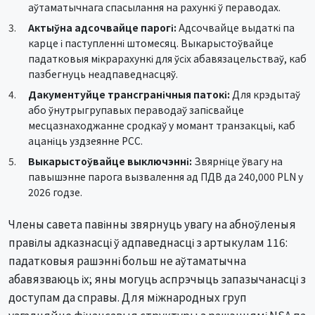
аўтаматычнага спасылання на рахункі ў пераводах.
Актыўна адсочвайце парогі:
Адсочвайце выдаткі па
карце і паступленні штомесяц. Выкарыстоўвайце
падатковыя мікрарахункі для ўсіх абавязацельстваў, каб
пазбегнуць неадпаведнасцяў.
Дакументуйце трансгранічныя патокі:
Для крэдытаў
або ўнутрыгрупавых пераводаў запісвайце
месцазнаходжанне сродкаў у момант транзакцыі, каб
ацаніць уздзеянне PCC.
Выкарыстоўвайце выключэнні:
Звярніце ўвагу на
павышэнне парога вызвалення ад ПДВ да 240,000 PLN у
2026 годзе.
Члены савета павінны звярнуць увагу на абноўленыя
правілы адказнасці ў адпаведнасці з артыкулам 116:
падатковыя рашэнні больш не аўтаматычна
абавязваюць іх; яны могуць аспрэчыць запазычанасці з
доступам да справы. Для міжнародных груп
узгадняйце фінансавыя структуры з рашэннямі NSA па