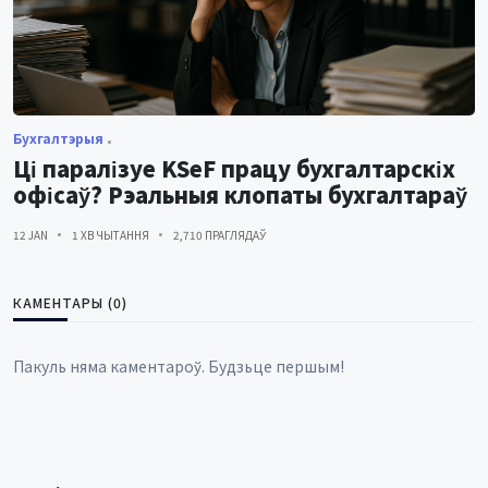
Бухгалтэрыя
Ці паралізуе KSeF працу бухгалтарскіх
офісаў? Рэальныя клопаты бухгалтараў
12 JAN
1 ХВ ЧЫТАННЯ
2,710 ПРАГЛЯДАЎ
КАМЕНТАРЫ (0)
Пакуль няма каментароў. Будзьце першым!