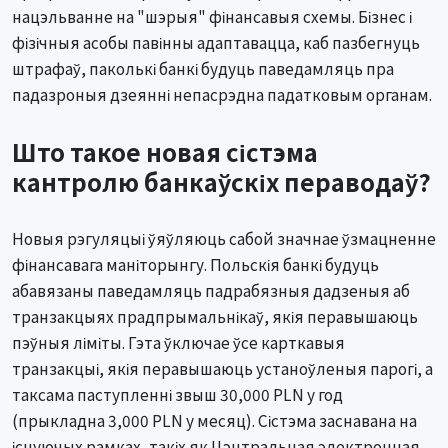
нацэльванне на "шэрыя" фінансавыя схемы. Бізнес і
фізічныя асобы павінны адаптавацца, каб пазбегнуць
штрафаў, паколькі банкі будуць паведамляць пра
падазроныя дзеянні непасрэдна падатковым органам.
Што такое новая сістэма
кантролю банкаўскіх пераводаў?
Новыя рэгуляцыі ўяўляюць сабой значнае ўзмацненне
фінансавага маніторынгу. Польскія банкі будуць
абавязаны паведамляць падрабязныя дадзеныя аб
транзакцыях прадпрымальнікаў, якія перавышаюць
пэўныя ліміты. Гэта ўключае ўсе карткавыя
транзакцыі, якія перавышаюць устаноўленыя парогі, а
таксама паступленні звыш 30,000 PLN у год
(прыкладна 3,000 PLN у месяц). Сістэма заснавана на
існуючых рамках, такіх як Цэнтральная электронная