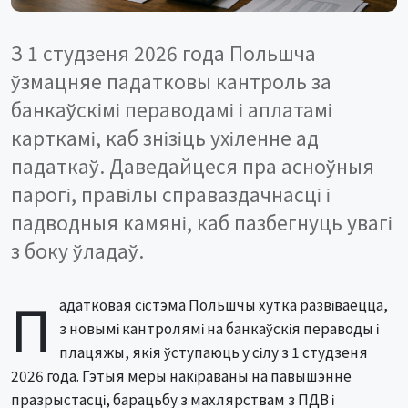
З 1 студзеня 2026 года Польшча
ўзмацняе падатковы кантроль за
банкаўскімі пераводамі і аплатамі
карткамі, каб знізіць ухіленне ад
падаткаў. Даведайцеся пра асноўныя
парогі, правілы справаздачнасці і
падводныя камяні, каб пазбегнуць увагі
з боку ўладаў.
П
адатковая сістэма Польшчы хутка развіваецца,
з новымі кантролямі на банкаўскія пераводы і
плацяжы, якія ўступаюць у сілу з 1 студзеня
2026 года. Гэтыя меры накіраваны на павышэнне
празрыстасці, барацьбу з махлярствам з ПДВ і