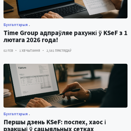
Бухгалтэрыя
Time Group адпраўляе рахункі ў KSeF з 1
лютага 2026 года!
02 FEB
1 ХВ ЧЫТАННЯ
2,581 ПРАГЛЯДАЎ
Бухгалтэрыя
Першы дзень KSeF: поспех, хаос і
рэакцыі ў сацыяльных сетках