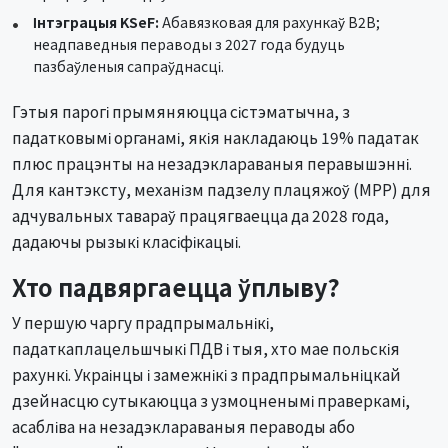
Інтэграцыя KSeF:
Абавязковая для рахункаў B2B;
неадпаведныя пераводы з 2027 года будуць
пазбаўленыя сапраўднасці.
Гэтыя парогі прымяняюцца сістэматычна, з
падатковымі органамі, якія накладаюць 19% падатак
плюс працэнты на незадэклараваныя перавышэнні.
Для кантэксту, механізм падзелу плацяжоў (MPP) для
адчувальных тавараў працягваецца да 2028 года,
дадаючы рызыкі класіфікацыі.
Хто падвяргаецца ўплыву?
У першую чаргу прадпрымальнікі,
падаткаплацельшчыкі ПДВ і тыя, хто мае польскія
рахункі. Украінцы і замежнікі з прадпрымальніцкай
дзейнасцю сутыкаюцца з узмоцненымі праверкамі,
асабліва на незадэклараваныя пераводы або