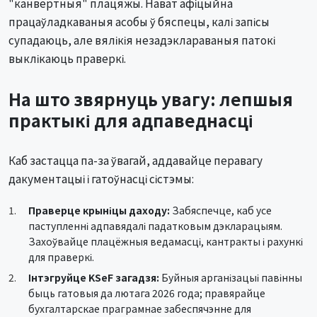
"канвертныя" плацяжы. Нават афіцыйна
працаўладкаваныя асобы ў бяспецы, калі запісы
супадаюць, але вялікія незадэклараваныя патокі
выклікаюць праверкі.
На што звярнуць увагу: лепшыя
практыкі для адпаведнасці
Каб застацца па-за ўвагай, аддавайце перавагу
дакументацыі і гатоўнасці сістэмы:
Праверце крыніцы даходу:
Забяспечце, каб усе
паступленні адпавядалі падатковым дэкларацыям.
Захоўвайце плацёжныя ведамасці, кантракты і рахункі
для праверкі.
Інтэгруйце KSeF загадзя:
Буйныя арганізацыі павінны
быць гатовыя да лютага 2026 года; правярайце
бухгалтарскае праграмнае забеспячэнне для