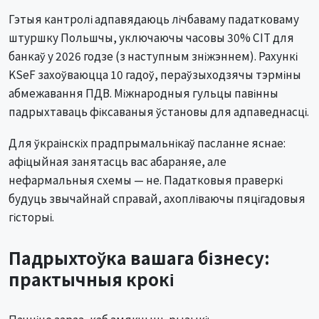
Гэтыя кантролі адпавядаюць лічбаваму падатковаму
штуршку Польшчы, уключаючы часовы 30% CIT для
банкаў у 2026 годзе (з наступным зніжэннем). Рахункі
KSeF захоўваюцца 10 гадоў, пераўзыходзячы тэрміны
абмежавання ПДВ. Міжнародныя гульцы павінны
падрыхтаваць фіксаваныя ўстановы для адпаведнасці.
Для ўкраінскіх прадпрымальнікаў пасланне яснае:
афіцыйная занятасць вас абараняе, але
нефармальныя схемы — не. Падатковыя праверкі
будуць звычайнай справай, ахопліваючы пяцігадовыя
гісторыі.
Падрыхтоўка вашага бізнесу:
практычныя крокі