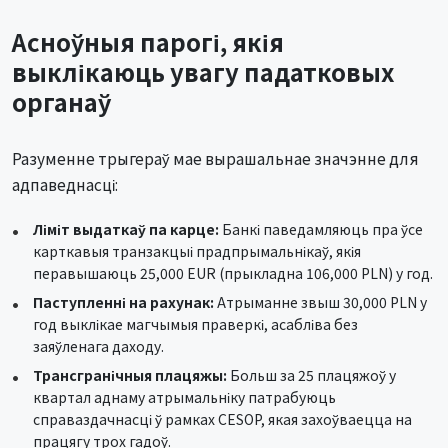
Асноўныя парогі, якія
выклікаюць увагу падатковых
органаў
Разуменне трыгераў мае вырашальнае значэнне для
адпаведнасці:
Ліміт выдаткаў па карце:
Банкі паведамляюць пра ўсе
карткавыя транзакцыі прадпрымальнікаў, якія
перавышаюць 25,000 EUR (прыкладна 106,000 PLN) у год.
Паступленні на рахунак:
Атрыманне звыш 30,000 PLN у
год выклікае магчымыя праверкі, асабліва без
заяўленага даходу.
Трансгранічныя плацяжы:
Больш за 25 плацяжоў у
квартал аднаму атрымальніку патрабуюць
справаздачнасці ў рамках CESOP, якая захоўваецца на
працягу трох гадоў.