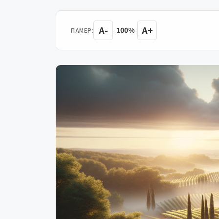
A-
A+
100%
ПАМЕР: