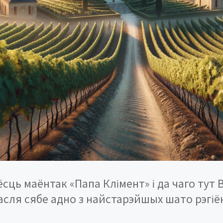
ёсць маёнтак «Папа Клімент» і да чаго тут
пасля сябе адно з найстарэйшых шато рэгіё