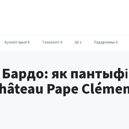
Бухгалтэрыя
9
Тэхналогіі
6
ШІ
1
Падарожжы
0
 Бардо: як пантыфі
Château Pape Cléme