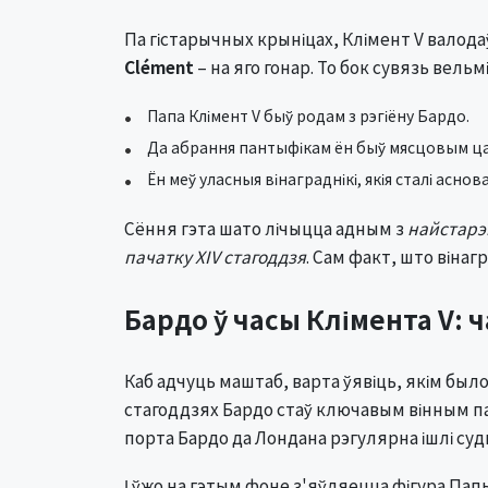
Па гістарычных крыніцах, Клімент V валода
Clément
– на яго гонар. То бок сувязь вельм
Папа Клімент V быў родам з рэгіёну Бардо.
Да абрання пантыфікам ён быў мясцовым ц
Ён меў уласныя вінаграднікі, якія сталі асно
Сёння гэта шато лічыцца адным з
найстарэ
пачатку XIV стагоддзя
. Сам факт, што вінаг
Бардо ў часы Клімента V: 
Каб адчуць маштаб, варта ўявіць, якім было
стагоддзях Бардо стаў ключавым вінным пас
порта Бардо да Лондана рэгулярна ішлі суд
І ўжо на гэтым фоне з'яўляецца фігура Папы