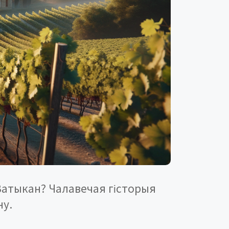
 Ватыкан? Чалавечая гісторыя
ну.