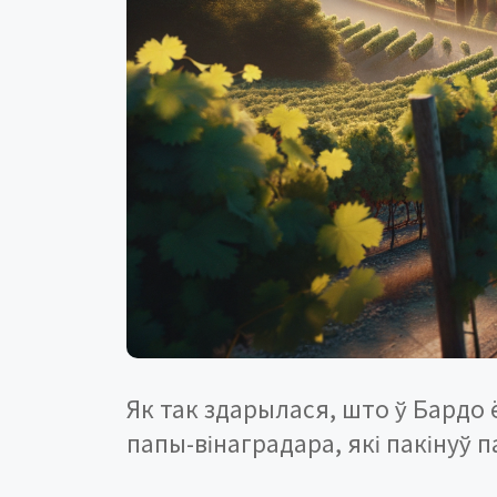
Як так здарылася, што ў Бардо 
папы-вінаградара, які пакінуў 