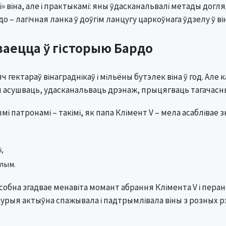
» віна, але і практыкамі: яны ўдасканальвалі метады догляд
о – лагічная ланка ў доўгім ланцугу царкоўнага ўдзелу ў в
сваецца ў гісторыю Бардо
 гектараў вінаграднікаў і мільёны бутэлек віна ў год. Але к
ся асушваць, удасканальваць дрэнаж, прыцягваць тагачасн
і патронамі – такімі, як папа Клімент V – мела асаблівае з
,
элым.
собна згадвае менавіта момант абрання Клімента V і перано
 курыя актыўна спажывала і падтрымлівала віны з розных рэ