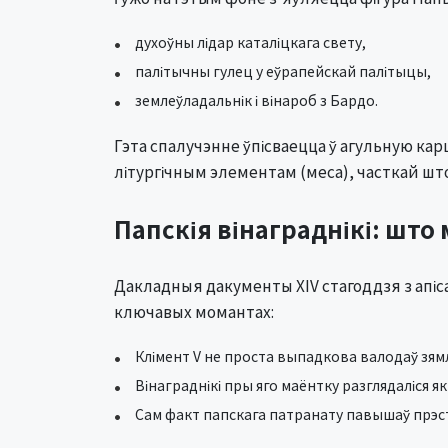
духоўны лідар каталіцкага свету,
палітычны гулец у еўрапейскай палітыцы,
землеўладальнік і вінароб з Бардо.
Гэта спалучэнне ўпісваецца ў агульную карці
літургічным элементам (меса), часткай шт
Папскія вінаграднікі: што
Дакладныя дакументы XIV стагоддзя з апіса
ключавых момантах:
Клімент V не проста выпадкова валодаў зям
Вінаграднікі пры яго маёнтку разглядаліся я
Сам факт папскага патранату павышаў прэст