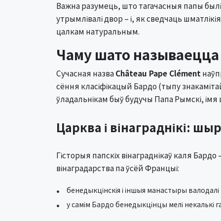
Важна разумець, што тагачасныя папы былі не
утрымлівалі двор – і, як сведчаць шматлікія
цалкам натуральным.
Чаму шато называецца
Сучасная назва
Château Pape Clément
наўпр
сёння класіфікацый Бардо (тыпу знакамітай 
ўладальнікам быў будучы Папа Рымскі, імя ш
Царква і вінаграднікі: ш
Гісторыя папскіх вінаграднікаў каля Бард
вінаградарства па ўсёй Францыі:
бенедыкцінскія і іншыя манастыры валодалі 
у самім Бардо бенедыкцінцы мелі некалькі г