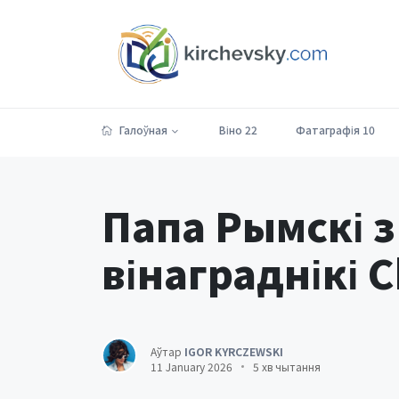
Галоўная
Віно
22
Фатаграфія
10
Папа Рымскі з
вінаграднікі 
Аўтар
IGOR KYRCZEWSKI
11 January 2026
5 хв чытання