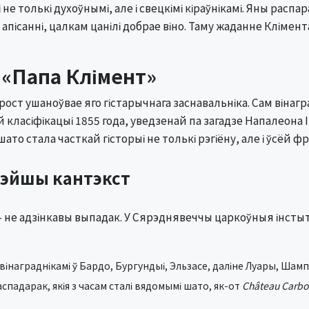
 толькі духоўнымі, але і свецкімі кіраўнікамі. Яны распар
 апісанні, цалкам цанілі добрае віно. Таму жаданне Клімен
 «Папа Клімент»
ост ушаноўвае яго гістарычнага заснавальніка. Сам вінагр
класіфікацыі 1855 года, уведзенай па загадзе Напалеона I
ато стала часткай гісторыі не толькі рэгіёну, але і ўсёй 
ырэйшы кантэкст
о – не адзінкавы выпадак. У Сярэднявеччы царкоўныя інст
вінаграднікамі ў Бардо, Бургундыі, Эльзасе, даліне Луары, Шамп
аспадарак, якія з часам сталі вядомымі шато, як-от
Château Carbo