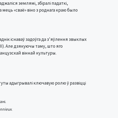
аджаліся землямі, збіралі падаткі,
та мець «сваё» віно з роднага краю было
аднік існаваў задоўга да з'яўлення звыклых
II). Але дзякуючы таму, што яго
французскай віннай культуры.
ытуты адыгрывалі ключавую ролю ў развіцці
ані.
nnieux
.