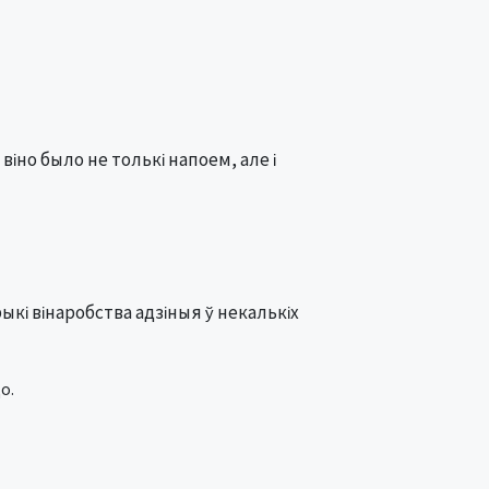
віно было не толькі напоем, але і
ыкі вінаробства адзіныя ў некалькіх
о.