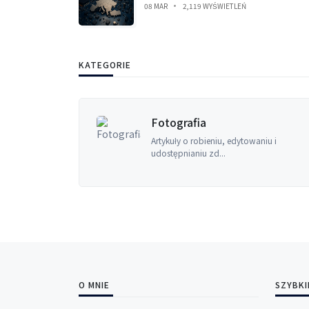
08 MAR
2,119 WYŚWIETLEŃ
KATEGORIE
Fotografia
acyjne,
Artykuły o robieniu, edytowaniu i
udostępnianiu zd...
O MNIE
SZYBKI