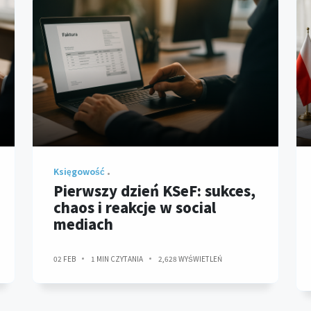
Księgowość
Pierwszy dzień KSeF: sukces,
chaos i reakcje w social
mediach
02 FEB
1 MIN CZYTANIA
2,628 WYŚWIETLEŃ