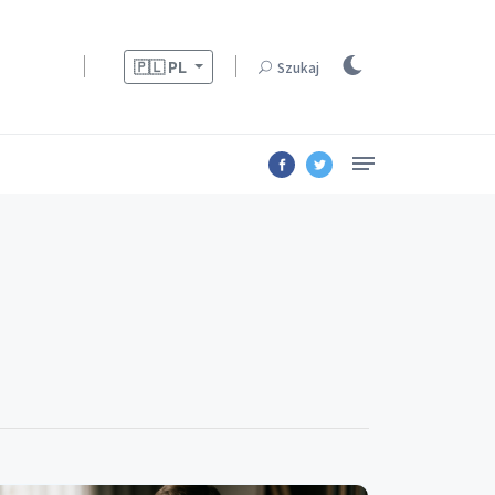
🇵🇱
PL
Szukaj