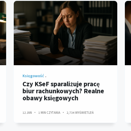
Księgowość
Czy KSeF sparaliżuje pracę
biur rachunkowych? Realne
obawy księgowych
12 JAN
1 MIN CZYTANIA
2,734 WYŚWIETLEŃ