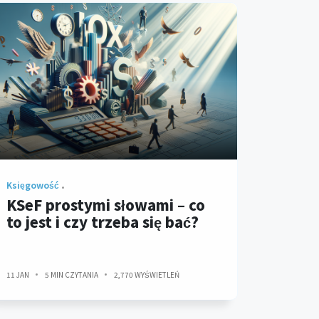
Księgowość
KSeF prostymi słowami – co
to jest i czy trzeba się bać?
11 JAN
5 MIN CZYTANIA
2,770 WYŚWIETLEŃ