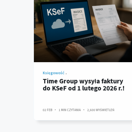
Księgowość
Time Group wysyła faktury
do KSeF od 1 lutego 2026 r.!
02 FEB
1 MIN CZYTANIA
2,600 WYŚWIETLEŃ