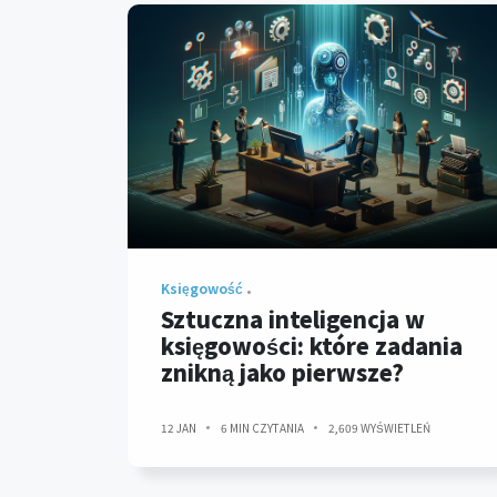
Księgowość
Sztuczna inteligencja w
księgowości: które zadania
znikną jako pierwsze?
12 JAN
6 MIN CZYTANIA
2,609 WYŚWIETLEŃ