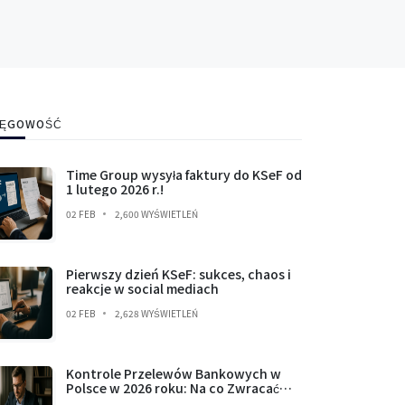
IĘGOWOŚĆ
Time Group wysyła faktury do KSeF od
1 lutego 2026 r.!
02 FEB
2,600 WYŚWIETLEŃ
Pierwszy dzień KSeF: sukces, chaos i
reakcje w social mediach
02 FEB
2,628 WYŚWIETLEŃ
Kontrole Przelewów Bankowych w
Polsce w 2026 roku: Na co Zwracać
Uwagę i Czego Unikać