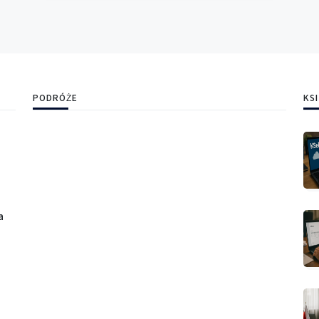
PODRÓŻE
KS
a