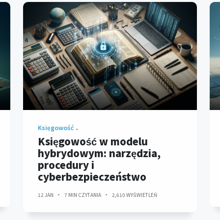
Księgowość
Księgowość w modelu
hybrydowym: narzędzia,
procedury i
cyberbezpieczeństwo
12 JAN
7 MIN CZYTANIA
2,610 WYŚWIETLEŃ