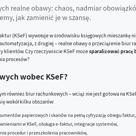
ch realne obawy: chaos, nadmiar obowiązków
emy, jak zamienić je w szansę.
tur (KSeF) wywołuje w środowisku księgowych mieszankę niep
 automatyzacja, z drugiej – realne obawy o przeciążenie biur 
y klientów. Czy rzeczywiście KSeF może
sparaliżować pracę 
nia procesów?
gowych wobec KSeF?
 tym również biur rachunkowych – wciąż nie jest gotowa na KSe
ię wokół kilku obszarów:
okumentów papierowych i skanów na pełną cyfryzację obiegu faktur,
wnieniami w KSeF, obsługa e-faktur, integracje systemów,
nia procedur i przeszkolenia pracowników,