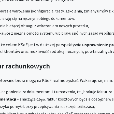
kresie wdrożenia (konfiguracja, testy, szkolenia, zmiany umów z k
opierają się na ręcznym obiegu dokumentów,
nia bieżącej obsługi z wdrażaniem nowych procedur,
kające z nieznajomości systemu lub braku spójnych zasad współpra
, że celem KSeF jest w dłuższej perspektywie
usprawnienie pr
klientów oraz możliwość redukcji ręcznych, powtarzalnych 
iur rachunkowych
wane biura mogą na KSeF realnie zyskać. Wskazuje się m.in. 
iec gonienia za dokumentami i tłumaczenia, że „brakuje faktur za
umentacji
– znacząca część faktur kosztowych będzie dostępna w 
yzyko pomyłek przy przepisywaniu i oszczędność czasu,
cie klientów we wdrożeniu i obsłudze KSeF może stać się nowym, 