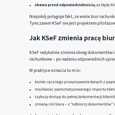
obawa przed odpowiedzialnością
za błędy k
Niepokój potęguje fakt, że wiele biur rachunk
Tymczasem KSeF nie jest projektem pilotażo
Jak KSeF zmienia pracę biu
KSeF radykalnie zmienia obieg dokumentów i m
rachunkowe – po nadaniu odpowiednich upra
W praktyce oznacza to m.in.:
koniec ręcznego przepisywania danych z papie
możliwość zautomatyzowanego importu fakt
szybszy dostęp do pełnej dokumentacji klient
zmianę roli biura – z "odbiorcy dokumentów"