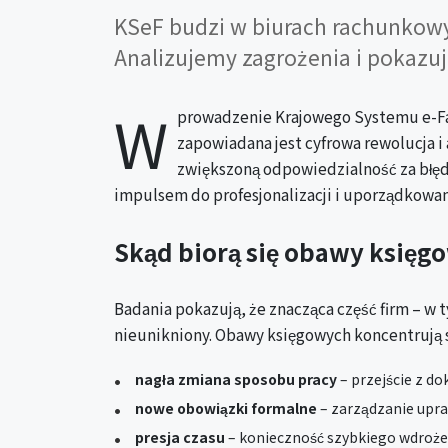
KSeF budzi w biurach rachunkowy
Analizujemy zagrożenia i pokazuj
W
prowadzenie Krajowego Systemu e-Fak
zapowiadana jest cyfrowa rewolucja i
zwiększoną odpowiedzialność za błęd
impulsem do profesjonalizacji i uporządkowa
Skąd biorą się obawy księ
Badania pokazują, że znacząca część firm – w
nieunikniony. Obawy księgowych koncentrują s
nagła zmiana sposobu pracy
– przejście z d
nowe obowiązki formalne
– zarządzanie upra
presja czasu
– konieczność szybkiego wdroże