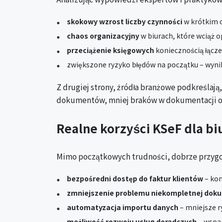
skokowy wzrost liczby czynności
w krótkim o
chaos organizacyjny
w biurach, które wciąż 
przeciążenie księgowych
koniecznością łącze
zwiększone ryzyko błędów na początku – wyni
Z drugiej strony, źródła branżowe podkreślają
dokumentów, mniej braków w dokumentacji od 
Realne korzyści KSeF dla b
Mimo początkowych trudności, dobrze przygoto
bezpośredni dostęp do faktur klientów
– kon
zmniejszenie problemu niekompletnej dok
automatyzacja importu danych
– mniejsze r
możliwość rozwoju usług doradczych
– wspar