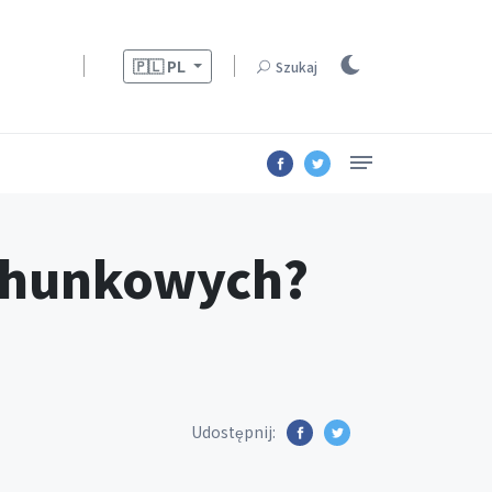
🇵🇱
PL
Szukaj
achunkowych?
Udostępnij: