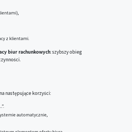
lientami),
cy z klientami.
acy biur rachunkowych
: szybszy obieg
czynności.
na następujące korzyści:
…”.
systemie automatycznie,
płatnym elementem oferty biura.