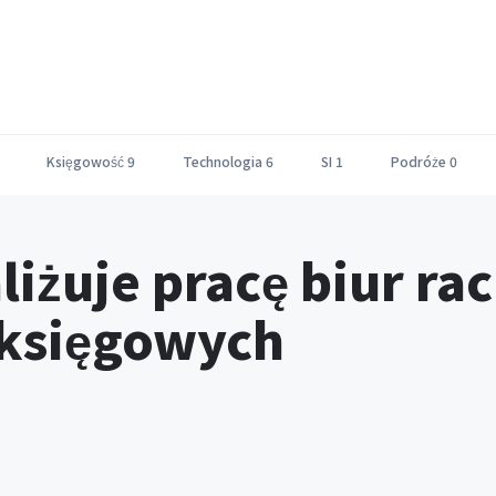
Księgowość
9
Technologia
6
SI
1
Podróże
0
liżuje pracę biur r
 księgowych