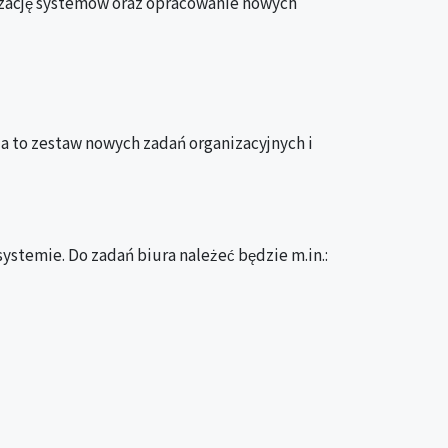
izację systemów oraz opracowanie nowych
za to zestaw nowych zadań organizacyjnych i
ystemie. Do zadań biura należeć będzie m.in.: