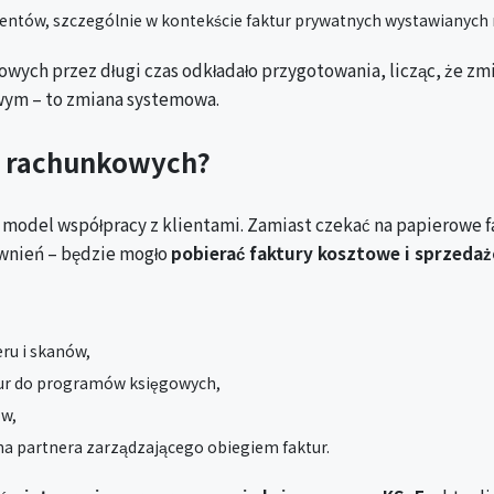
lientów, szczególnie w kontekście faktur prywatnych wystawianych
owych przez długi czas odkładało przygotowania, licząc, że zm
wym – to zmiana systemowa.
r rachunkowych?
odel współpracy z klientami. Zamiast czekać na papierowe fa
wnień – będzie mogło
pobierać faktury kosztowe i sprzeda
ru i skanów,
ur do programów księgowych,
ów,
 na partnera zarządzającego obiegiem faktur.