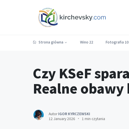
Strona główna
Wino
22
Fotografia
10
Czy KSeF spara
Realne obawy
Autor
IGOR KYRCZEWSKI
12 January 2026
1 min czytania