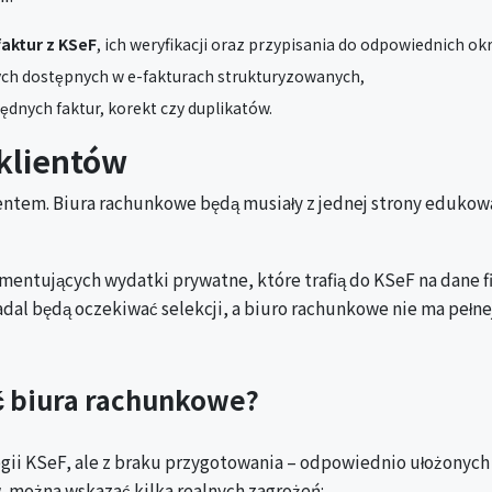
aktur z KSeF
, ich weryfikacji oraz przypisania do odpowiednich o
ch dostępnych w e-fakturach strukturyzowanych,
ędnych faktur, korekt czy duplikatów.
klientów
entem. Biura rachunkowe będą musiały z jednej strony edukować
entujących wydatki prywatne, które trafią do KSeF na dane fir
adal będą oczekiwać selekcji, a biuro rachunkowe nie ma pełn
ć biura rachunkowe?
ogii KSeF, ale z braku przygotowania – odpowiednio ułożonyc
 można wskazać kilka realnych zagrożeń: