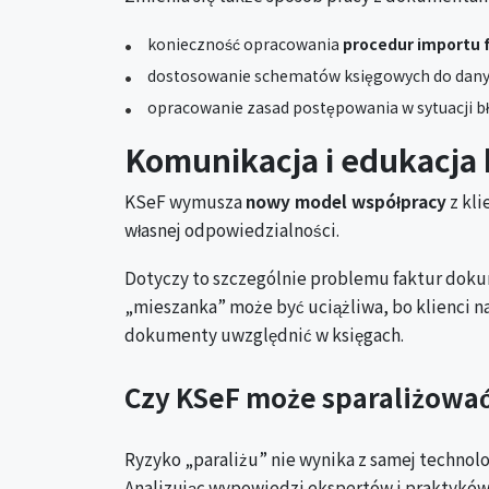
konieczność opracowania
procedur importu f
dostosowanie schematów księgowych do dany
opracowanie zasad postępowania w sytuacji bł
Komunikacja i edukacja 
KSeF wymusza
nowy model współpracy
z kli
własnej odpowiedzialności.
Dotyczy to szczególnie problemu faktur dokum
„mieszanka” może być uciążliwa, bo klienci n
dokumenty uwzględnić w księgach.
Czy KSeF może sparaliżowa
Ryzyko „paraliżu” nie wynika z samej technol
Analizując wypowiedzi ekspertów i praktyków,