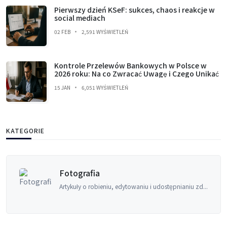
Pierwszy dzień KSeF: sukces, chaos i reakcje w
social mediach
02 FEB
2,591 WYŚWIETLEŃ
Kontrole Przelewów Bankowych w Polsce w
2026 roku: Na co Zwracać Uwagę i Czego Unikać
15 JAN
6,051 WYŚWIETLEŃ
KATEGORIE
Księgowość
niu zd...
Zasady rachunkowości, zarządzanie finan
porad...