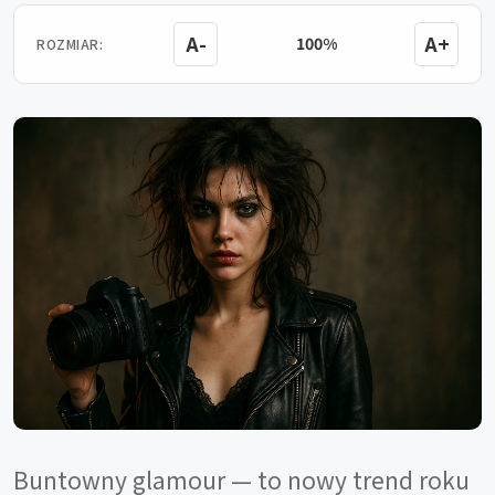
A-
A+
100%
ROZMIAR:
Buntowny glamour — to nowy trend roku