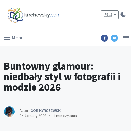
🇵🇱
Menu
Buntowny glamour:
niedbały styl w fotografii i
modzie 2026
Autor
IGOR KYRCZEWSKI
24 January 2026
1 min czytania