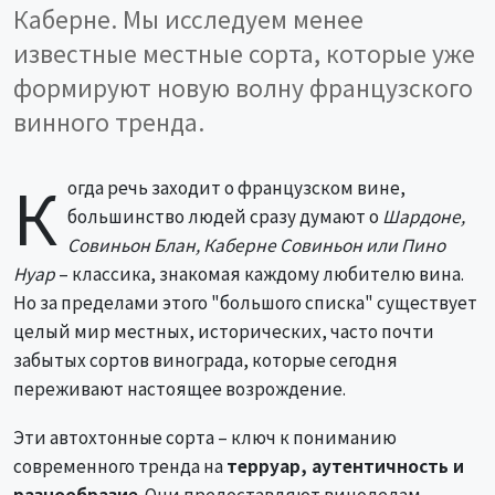
Каберне. Мы исследуем менее
известные местные сорта, которые уже
формируют новую волну французского
винного тренда.
К
огда речь заходит о французском вине,
большинство людей сразу думают о
Шардоне,
Совиньон Блан, Каберне Совиньон или Пино
Нуар
– классика, знакомая каждому любителю вина.
Но за пределами этого "большого списка" существует
целый мир местных, исторических, часто почти
забытых сортов винограда, которые сегодня
переживают настоящее возрождение.
Эти автохтонные сорта – ключ к пониманию
современного тренда на
терруар, аутентичность и
разнообразие
. Они предоставляют виноделам