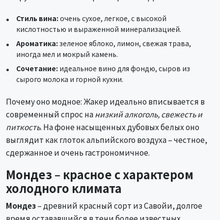
Стиль вина:
очень сухое, легкое, с высокой
кислотностью и выраженной минерализацией.
Ароматика:
зеленое яблоко, лимон, свежая трава,
иногда мел и мокрый камень.
Сочетание:
идеальное вино для фондю, сыров из
сырого молока и горной кухни.
Почему оно модное: Жакер идеально вписывается в
современный спрос на
низкий алкоголь, свежесть и
питкость
. На фоне насыщенных дубовых белых оно
выглядит как глоток альпийского воздуха – честное,
сдержанное и очень гастрономичное.
Мондез – красное с характером
холодного климата
Мондез
– древний красный сорт из Савойи, долгое
время остававшийся в тени более известных