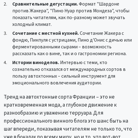
Сравнительные дегустации.
Формат "Шардоне
против Жакера", "Пино Нуар против Мондеза", чтобы
показать читателям, как по-разному может звучать
холодный климат.
Сочетание с местной кухней.
Сочетание Жакера с
фондю, Пикпуля с устрицами, Пино д'Онис с дичью или
ферментированными сырами – возможность
рассказать как о вине, так и о гастрономии региона.
Истории виноделов.
Интервью с теми, кто
сознательно отказался от международных сортов в
пользу автохтонных – сильный инструмент для
эмоционального вовлечения аудитории.
Тренд на автохтонные сорта Франции – это не
кратковременная мода, а глубокое движение к
разнообразию и уважению терруара. Для
профессионального винного блога это шанс быть на
шаг впереди, показывая читателям не только то, что
уже в бокалах по всему миру, но и то, что вот-вот