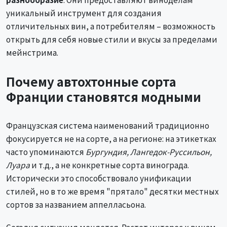
уникальный инструмент для создания
отличительных вин, а потребителям – возможность
открыть для себя новые стили и вкусы за пределами
мейнстрима.
Почему автохтонные сорта
Франции становятся модными
Французская система наименований традиционно
фокусируется не на сорте, а на регионе: на этикетках
часто упоминаются
Бургундия, Лангедок-Руссильон,
Луара
и т.д., а не конкретные сорта винограда.
Исторически это способствовало унификации
стилей, но в то же время "прятало" десятки местных
сортов за названием аппелласьона.
Сегодня ситуация меняется. Растет интерес к винам