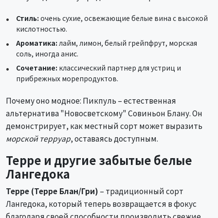
Стиль:
очень сухие, освежающие белые вина с высокой
кислотностью.
Ароматика:
лайм, лимон, белый грейпфрут, морская
соль, иногда анис.
Сочетание:
классический партнер для устриц и
прибрежных морепродуктов.
Почему оно модное: Пикпуль – естественная
альтернатива "Новосветскому" Совиньон Блану. Он
демонстрирует, как местный сорт может выразить
морской терруар
, оставаясь доступным.
Терре и другие забытые белые
Лангедока
Терре (Терре Блан/Гри)
– традиционный сорт
Лангедока, который теперь возвращается в фокус
благодаря своей способности производить свежие,