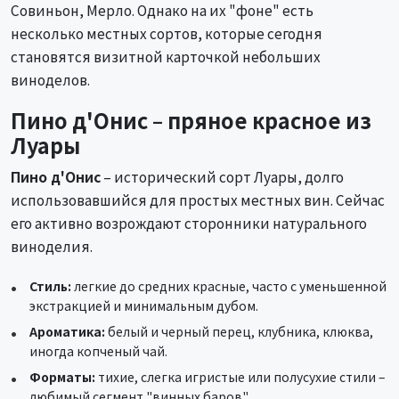
Совиньон, Мерло. Однако на их "фоне" есть
несколько местных сортов, которые сегодня
становятся визитной карточкой небольших
виноделов.
Пино д'Онис – пряное красное из
Луары
Пино д'Онис
– исторический сорт Луары, долго
использовавшийся для простых местных вин. Сейчас
его активно возрождают сторонники натурального
виноделия.
Стиль:
легкие до средних красные, часто с уменьшенной
экстракцией и минимальным дубом.
Ароматика:
белый и черный перец, клубника, клюква,
иногда копченый чай.
Форматы:
тихие, слегка игристые или полусухие стили –
любимый сегмент "винных баров".