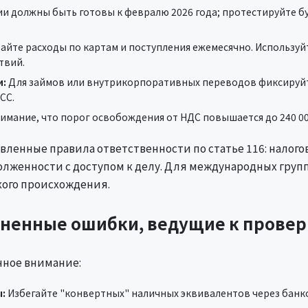
 должны быть готовы к февралю 2026 года; протестируйте бу
йте расходы по картам и поступления ежемесячно. Используйт
твий.
и:
Для займов или внутрикорпоративных переводов фиксируй
CC.
мание, что порог освобождения от НДС повышается до 240 000
ленные правила ответственности по статье 116: налого
олженности с доступом к делу. Для международных груп
кого происхождения.
раненные ошибки, ведущие к прове
нное внимание:
:
Избегайте "конвертных" наличных эквивалентов через банк