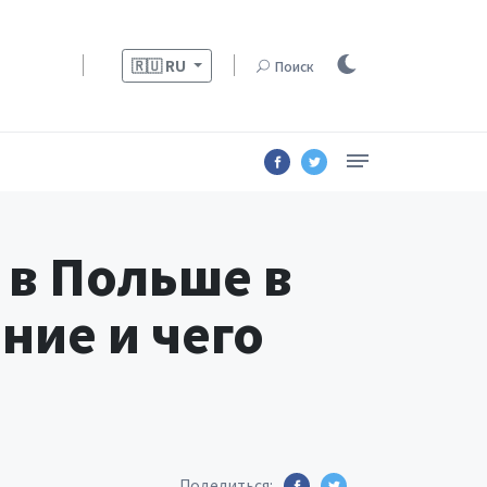
🇷🇺
RU
Поиск
 в Польше в
ние и чего
Поделиться: