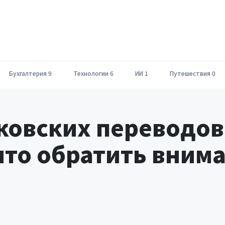
Бухгалтерия
9
Технологии
6
ИИ
1
Путешествия
0
ковских переводов
 что обратить внима