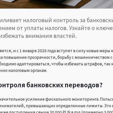
усиливает налоговый контроль за банковс
нием от уплаты налогов. Узнайте о ключе
 избежать внимания властей.
ется, и с 1 января 2026 года вступят в силу новые меры
на повышение прозрачности, борьбу с мошенничеством с
бходимо адаптироваться, чтобы избежать штрафов, так к
нно налоговым органам.
контроля банковских переводов?
ачительное усиление фискального мониторинга. Польск
инимателей, превышающих определенные лимиты. Это вк
же поступления свыше 30 000 PLN в год (примерно 3 000