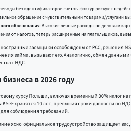
ереводы без идентификаторов счетов-фактур рискуют недейс
ильное обращение с чувствительными товарами/услугами вы
ового обоснования:
Высокие личные расходы по деловым кар
нения от налогов, теперь расширенные на плательщиков, выз
 иностранные заемщики освобождены от PCC; решения N
ения займа, вызывают его. Аналогично, обмен данными 
ства с НДС.
бизнеса в 2026 году
вому курсу Польши, включая временный 30% налог на пр
 KSeF хранятся 10 лет, превышая сроки давности по Н
 для соблюдения требований.
ие ясно: официальное трудоустройство защищает вас, 