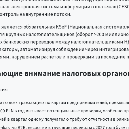
ьная электронная система информации о платежах (CESO
онтроль на внутренние потоки.
вляется обязательная KSeF (Национальная система эле
ля крупных налогоплательщиков (оборот >200 миллионов 
ниях банковских переводов между налогоплательщиками Н
каторы, автоматизируя соблюдение через интегрирова
ми, нарушением расчетов и проверками за последние п
ающие внимание налоговых органо
ния:
 о всех транзакциях по картам предпринимателей, превышающ
000 PLN в год вызывает потенциальные проверки, особенно пр
ей в квартал одному получателю требуют отчетности в рамках
в-фактур B2B; несоответствующие переводы с 2027 года будут