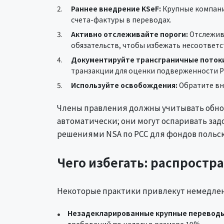
Раннее внедрение KSeF:
Крупные компании
счета-фактуры в переводах.
Активно отслеживайте пороги:
Отслежива
обязательств, чтобы избежать несоответс
Документируйте трансграничные поток
транзакции для оценки подверженности P
Используйте освобождения:
Обратите вни
Члены правления должны учитывать обнов
автоматически; они могут оспаривать зад
решениями NSA по PCC для фондов польс
Чего избегать: распрост
Некоторые практики привлекут немедле
Незадекларированные крупные переводы
требований по налогу в размере 19%.