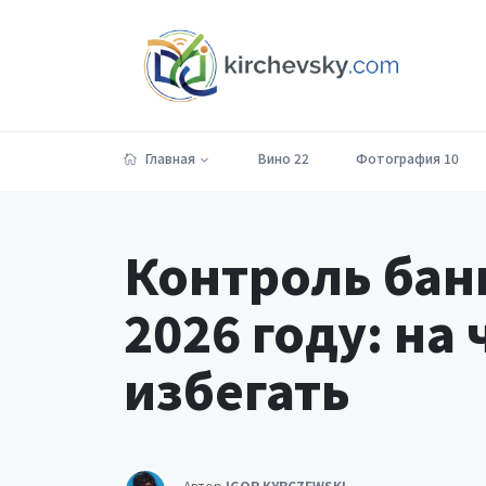
Главная
Вино
22
Фотография
10
Контроль бан
2026 году: на
избегать
Автор
IGOR KYRCZEWSKI