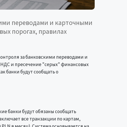
кими переводами и карточными
вых порогах, правилах
 контроля за банковскими переводами и
 НДС и пресечение "серых" финансовых
ак банки будут сообщать о
ие банки будут обязаны сообщать
лючает все транзакции по картам,
 PLN в месяц). Система основывается на