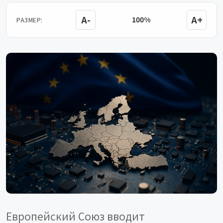
A-
A+
100%
РАЗМЕР:
Европейский Союз вводит