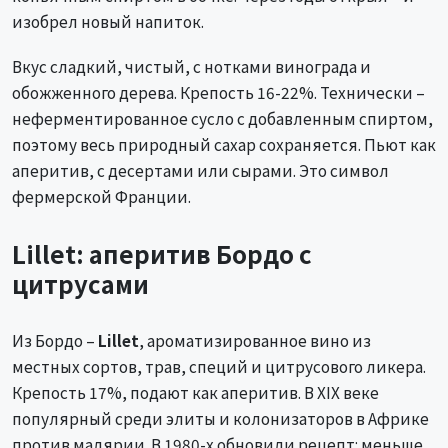
изобрел новый напиток.
Вкус сладкий, чистый, с нотками винограда и
обожженного дерева. Крепость 16-22%. Технически –
неферментированное сусло с добавленным спиртом,
поэтому весь природный сахар сохраняется. Пьют как
аперитив, с десертами или сырами. Это символ
фермерской Франции.
Lillet: аперитив Бордо с
цитрусами
Из Бордо –
Lillet
, ароматизированное вино из
местных сортов, трав, специй и цитрусового ликера.
Крепость 17%, подают как аперитив. В XIX веке
популярный среди элиты и колонизаторов в Африке
против малярии. В 1980-х обновили рецепт: меньше