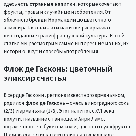
здесь есть
странные напитки
, которые сочетают
фрукты, травы и случайные изобретения. От
яблочного бренди Нормандии до цветочного
эликсира Гаскони – эти напитки раскрывают
неожиданные грани французской культуры. В этой
статье мы рассмотрим самые интересные из них, их
историю, вкус и способы употребления.
Флок де Гасконь: цветочный
эликсир счастья
В сердце Гаскони, региона известного арманьяком,
родился
флок де Гасконь
– смесь виноградного сока
(2/3) и арманьяка (1/3). Этот напиток с XVI века
получил название от винодела Анри Ламо,
пораженного его букетом кожи, цветов и сухофруктов.
Производится исключительно из гасконского