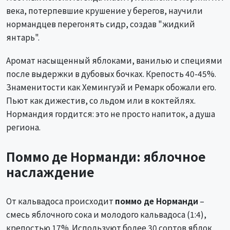
века, потерпевшие крушение у берегов, научили
нормандцев перегонять сидр, создав "жидкий
янтарь".
Аромат насыщенный яблоками, ванилью и специями
после выдержки в дубовых бочках. Крепость 40-45%.
Знаменитости как Хемингуэй и Ремарк обожали его.
Пьют как дижестив, со льдом или в коктейлях.
Нормандия гордится: это не просто напиток, а душа
региона.
Поммо де Норманди: яблочное
наслаждение
От кальвадоса происходит
поммо де Норманди
–
смесь яблочного сока и молодого кальвадоса (1:4),
крепостью 17%. Используют более 30 сортов яблок,