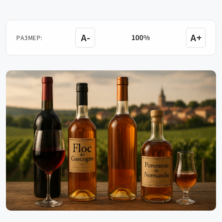
A-
A+
100%
РАЗМЕР: